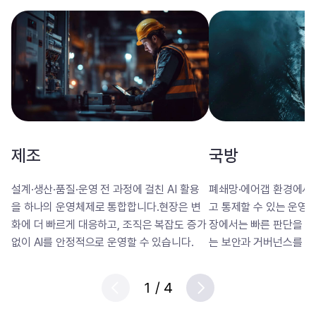
제조
국방
설계·생산·품질·운영 전 과정에 걸친 AI 활용
폐쇄망·에어갭 환경에서도
을 하나의 운영체제로 통합합니다.현장은 변
고 통제할 수 있는 운영
화에 더 빠르게 대응하고, 조직은 복잡도 증가
장에서는 빠른 판단을 가
없이 AI를 안정적으로 운영할 수 있습니다.
는 보안과 거버넌스를 함
1
/
4
Prev
Next