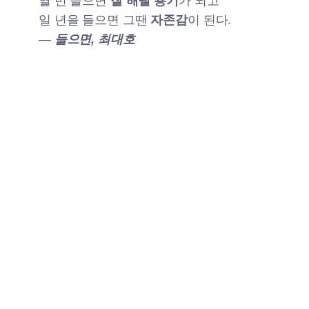
열 번 들으면
잘 해낼 용기
가 되고
일 년을 들으면 그땐
자존감
이 된다.
—
들으면, 최대호