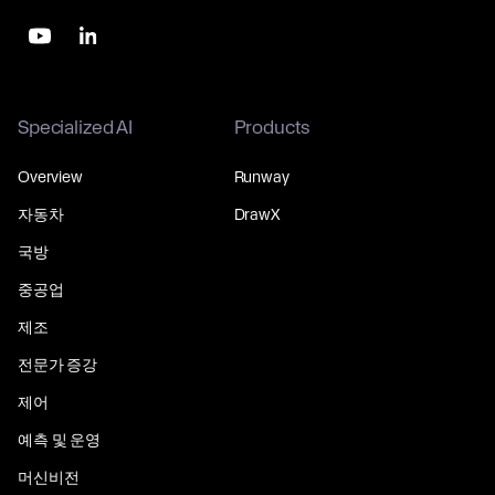
Specialized AI
Products
Overview
Runway
자동차
DrawX
국방
중공업
제조
전문가 증강
제어
예측 및 운영
머신비전