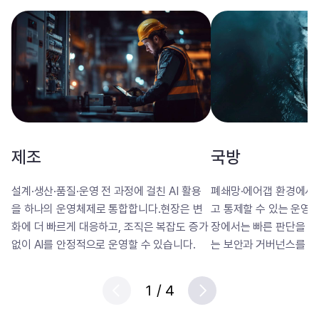
제조
국방
설계·생산·품질·운영 전 과정에 걸친 AI 활용
폐쇄망·에어갭 환경에서도
을 하나의 운영체제로 통합합니다.현장은 변
고 통제할 수 있는 운영
화에 더 빠르게 대응하고, 조직은 복잡도 증가
장에서는 빠른 판단을 가
없이 AI를 안정적으로 운영할 수 있습니다.
는 보안과 거버넌스를 함
1
/
4
Prev
Next