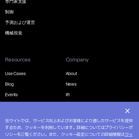
専門家支援
制御
予測および運営
機械視覚
Resources
Company
Use Cases
About
Blog
News
Events
IR
当サイトでは、サービス向上およびお客様により適したサービスを提供
するため、クッキーを利用しています。詳細についてはプライバシーポ
© 2026 MakinaRocks.
Privacy Policy
リシーをご覧ください。また、クッキー設定についての詳細情報は
クッ