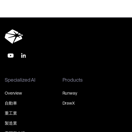
Specialized AI
Products
Overview
Runway
自動車
DrawX
重工業
製造業